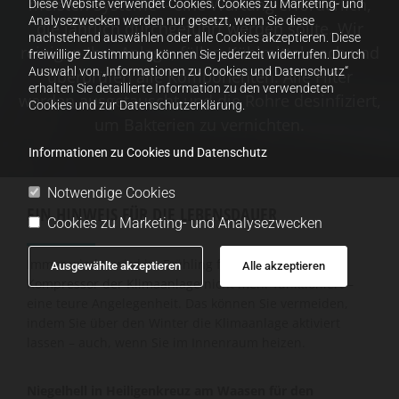
meisten Systeme – eine Wartung erforderlich,
Diese Website verwendet Cookies. Cookies zu Marketing- und
Analysezwecken werden nur gesetzt, wenn Sie diese
die jährlich durchgeführt werden sollte. Wir
nachstehend auswählen oder alle Cookies akzeptieren. Diese
reinigen Ihre Anlage, füllen Kühlmittel nach und
freiwillige Zustimmung können Sie jederzeit widerrufen. Durch
Auswahl von „Informationen zu Cookies und Datenschutz“
überprüfen alle Komponenten. Alle Filter
erhalten Sie detaillierte Information zu den verwendeten
werden ausgetauscht und die Rohre desinfiziert,
Cookies und zur Datenschutzerklärung.
um Bakterien zu vernichten.
Informationen zu Cookies und Datenschutz
Notwendige Cookies
EIN HINWEIS FÜR DIE LEBENSDAUER
Cookies zu Marketing- und Analysezwecken
Immer wieder wird im Frühling festgestellt, dass der
Ausgewählte akzeptieren
Alle akzeptieren
Kompressor der Klimaanlage nicht mehr funktioniert –
eine teure Angelegenheit. Das können Sie vermeiden,
indem Sie über den Winter die Klimaanlage aktiviert
lassen – auch, wenn Sie im Innenraum heizen.
Niegelhell in Heiligenkreuz am Waasen für den