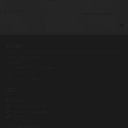
KONTAKT
Niegelhell Josef GmbH
Prosdorf 41
8081 Heiligenkreuz am Waasen
Tel.:
+43 3134 2274
E-Mail:
auto@niegelhell.at
LINKS
Impressum

Datenschutzerklärung

Kontakt
/ Öffnungszeiten

Über Uns
