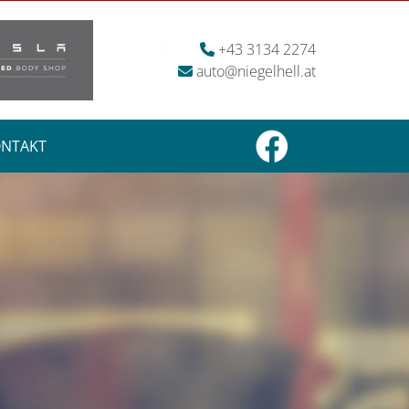
+43 3134 2274

auto@niegelhell.at

NTAKT