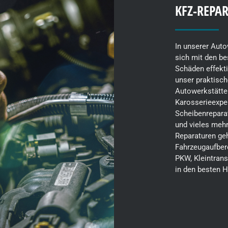
KFZ-REPA
In unserer Autow
sich mit den b
Schäden effekti
unser praktisch
Autowerkstätte 
Karosserieexper
Scheibenrepara
und vieles mehr
Reparaturen geh
Fahrzeugaufber
PKW, Kleintrans
in den besten 