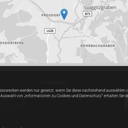
ÖFFNUNGSZEITEN
PO
sezwecken werden nur gesetzt, wenn Sie diese nachstehend auswählen od
ssum
Montag - Freitag
07:30 - 12:00
h Auswahl von „Informationen zu Cookies und Datenschutz“ erhalten Sie de
schutzerklärung
13:00 - 16:30
t
/ Öffnungszeiten
Uns