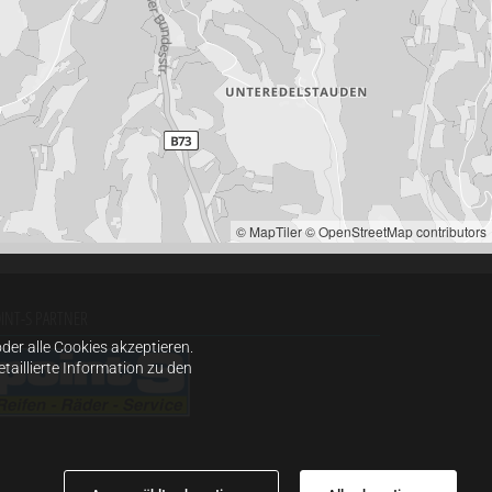
© MapTiler
© OpenStreetMap contributors
INT-S PARTNER
er alle Cookies akzeptieren.
taillierte Information zu den