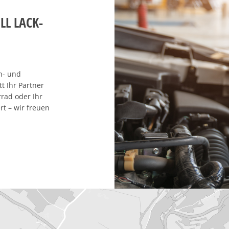
LL LACK-
h- und
t Ihr Partner
rrad oder Ihr
t – wir freuen